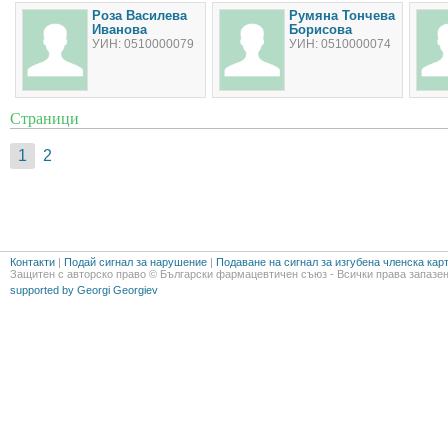
Роза Василева
Румяна Тончева
Иванова
Борисова
УИН: 0510000079
УИН: 0510000074
Страници
1
2
Контакти
|
Подай сигнал за нарушение
|
Подаване на сигнал за изгубена членска кар
Защитен с авторско право © Български фармацевтичен съюз - Всички права запазен
supported by Georgi Georgiev