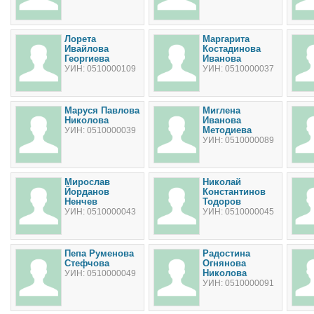
Лорета
Маргарита
Ивайлова
Костадинова
Георгиева
Иванова
УИН: 0510000109
УИН: 0510000037
Маруся Павлова
Миглена
Николова
Иванова
Методиева
УИН: 0510000039
УИН: 0510000089
Мирослав
Николай
Йорданов
Константинов
Ненчев
Тодоров
УИН: 0510000043
УИН: 0510000045
Пепа Руменова
Радостина
Стефчова
Огнянова
Николова
УИН: 0510000049
УИН: 0510000091